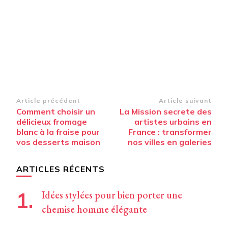
Navigation
Article précédent
Article suivant
Comment choisir un
La Mission secrete des
d’article
délicieux fromage
artistes urbains en
blanc à la fraise pour
France : transformer
vos desserts maison
nos villes en galeries
ARTICLES RÉCENTS
Idées stylées pour bien porter une
chemise homme élégante