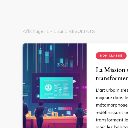
Affichage : 1 - 1 sur 1 RÉSULTATS
NON CLASSÉ
La Mission s
transformer 
L'art urbain s
majeure dans le
métamorphose n
redéfinissant no
transforment le
avec les habita