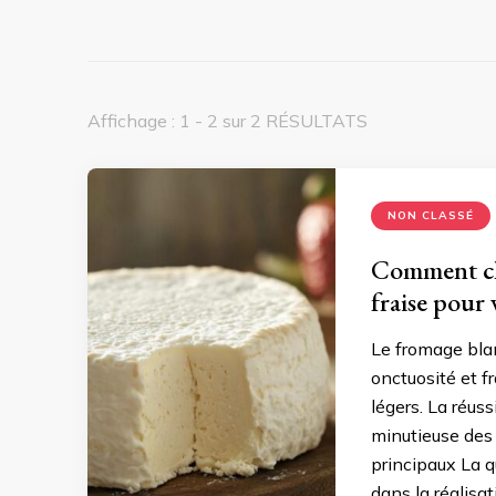
Affichage : 1 - 2 sur 2 RÉSULTATS
NON CLASSÉ
Comment cho
fraise pour 
Le fromage blan
onctuosité et f
légers. La réus
minutieuse des 
principaux La q
dans la réalisa