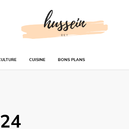
n ligne
CULTURE
CUISINE
BONS PLANS
024