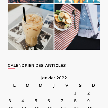
CALENDRIER DES ARTICLES
janvier 2022
L
M
M
J
V
S
D
1
2
3
4
5
6
7
8
9