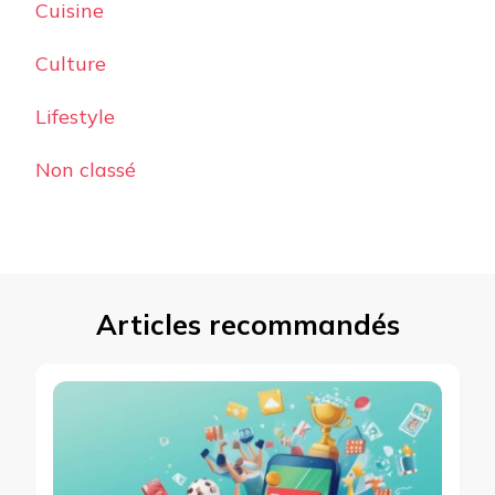
Cuisine
Culture
Lifestyle
Non classé
Articles recommandés