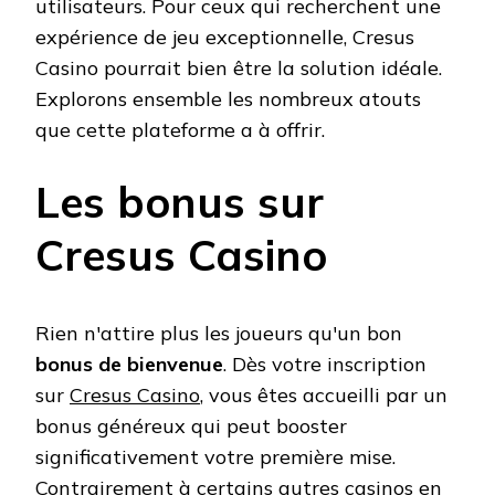
utilisateurs. Pour ceux qui recherchent une
expérience de jeu exceptionnelle, Cresus
Casino pourrait bien être la solution idéale.
Explorons ensemble les nombreux atouts
que cette plateforme a à offrir.
Les bonus sur
Cresus Casino
Rien n'attire plus les joueurs qu'un bon
bonus de bienvenue
. Dès votre inscription
sur
Cresus Casino
, vous êtes accueilli par un
bonus généreux qui peut booster
significativement votre première mise.
Contrairement à certains autres casinos en