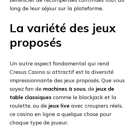
long de leur séjour sur la plateforme.
La variété des jeux
proposés
Un autre aspect fondamental qui rend
Cresus Casino si attractif est la diversité
impressionnante des jeux proposés. Que vous
soyez fan de
machines à sous
, de
jeux de
table classiques
comme le blackjack et la
roulette, ou de
jeux live
avec croupiers réels,
ce casino en ligne a quelque chose pour
chaque type de joueur.