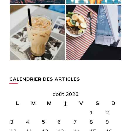
CALENDRIER DES ARTICLES
août 2026
L
M
M
J
V
S
D
1
2
3
4
5
6
7
8
9