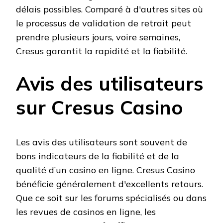
délais possibles. Comparé à d'autres sites où
le processus de validation de retrait peut
prendre plusieurs jours, voire semaines,
Cresus garantit la rapidité et la fiabilité.
Avis des utilisateurs
sur Cresus Casino
Les avis des utilisateurs sont souvent de
bons indicateurs de la fiabilité et de la
qualité d’un casino en ligne. Cresus Casino
bénéficie généralement d'excellents retours.
Que ce soit sur les forums spécialisés ou dans
les revues de casinos en ligne, les