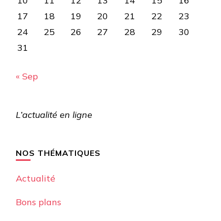
10
11
12
13
14
15
16
17
18
19
20
21
22
23
24
25
26
27
28
29
30
31
« Sep
L’actualité en ligne
NOS THÉMATIQUES
Actualité
Bons plans