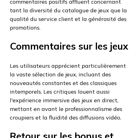
commentaires positifs affluent concernant
tant la diversité du catalogue de jeux que la
qualité du service client et la générosité des
promotions.
Commentaires sur les jeux
Les utilisateurs apprécient particulièrement
la vaste sélection de jeux, incluant des
nouveautés constantes et des classiques
intemporels. Les critiques louent aussi
l'expérience immersive des jeux en direct,
mettant en avant le professionnalisme des
croupiers et la fluidité des diffusions vidéo.
Retour sur les bonus et