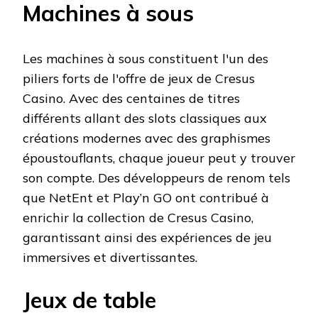
Machines à sous
Les machines à sous constituent l'un des
piliers forts de l'offre de jeux de Cresus
Casino. Avec des centaines de titres
différents allant des slots classiques aux
créations modernes avec des graphismes
époustouflants, chaque joueur peut y trouver
son compte. Des développeurs de renom tels
que NetEnt et Play’n GO ont contribué à
enrichir la collection de Cresus Casino,
garantissant ainsi des expériences de jeu
immersives et divertissantes.
Jeux de table