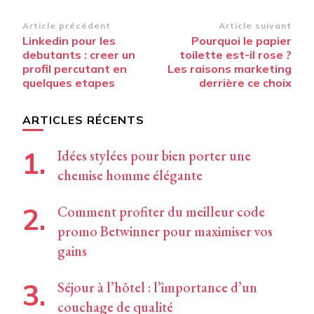
Navigation
Article précédent
Article suivant
Linkedin pour les
Pourquoi le papier
d’article
debutants : creer un
toilette est-il rose ?
profil percutant en
Les raisons marketing
quelques etapes
derrière ce choix
ARTICLES RÉCENTS
Idées stylées pour bien porter une
chemise homme élégante
Comment profiter du meilleur code
promo Betwinner pour maximiser vos
gains
Séjour à l’hôtel : l’importance d’un
couchage de qualité