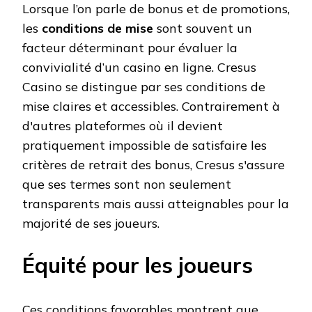
Lorsque l’on parle de bonus et de promotions,
les
conditions de mise
sont souvent un
facteur déterminant pour évaluer la
convivialité d’un casino en ligne. Cresus
Casino se distingue par ses conditions de
mise claires et accessibles. Contrairement à
d'autres plateformes où il devient
pratiquement impossible de satisfaire les
critères de retrait des bonus, Cresus s'assure
que ses termes sont non seulement
transparents mais aussi atteignables pour la
majorité de ses joueurs.
Équité pour les joueurs
Ces conditions favorables montrent que