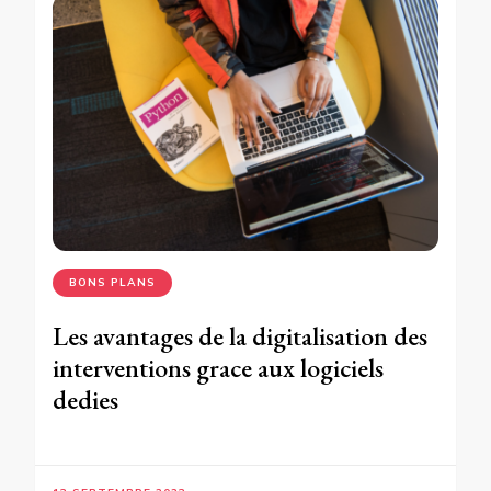
BONS PLANS
Les avantages de la digitalisation des
interventions grace aux logiciels
dedies