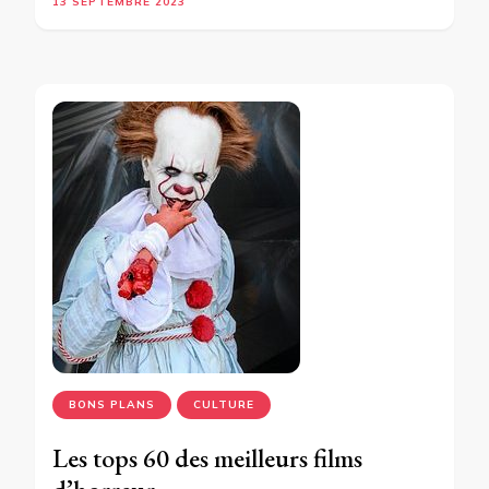
13 SEPTEMBRE 2023
BONS PLANS
CULTURE
Les tops 60 des meilleurs films