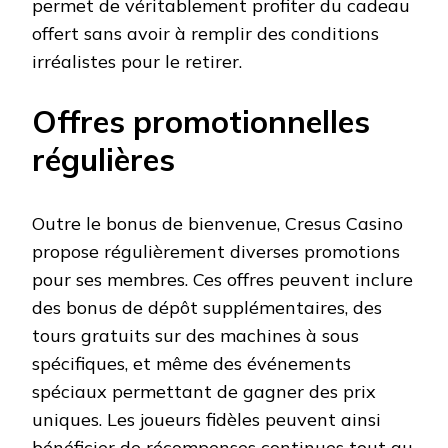
permet de véritablement profiter du cadeau
offert sans avoir à remplir des conditions
irréalistes pour le retirer.
Offres promotionnelles
régulières
Outre le bonus de bienvenue, Cresus Casino
propose régulièrement diverses promotions
pour ses membres. Ces offres peuvent inclure
des bonus de dépôt supplémentaires, des
tours gratuits sur des machines à sous
spécifiques, et même des événements
spéciaux permettant de gagner des prix
uniques. Les joueurs fidèles peuvent ainsi
bénéficier de récompenses continues tout au