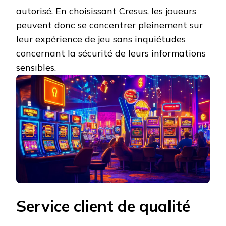
autorisé. En choisissant Cresus, les joueurs
peuvent donc se concentrer pleinement sur
leur expérience de jeu sans inquiétudes
concernant la sécurité de leurs informations
sensibles.
Service client de qualité