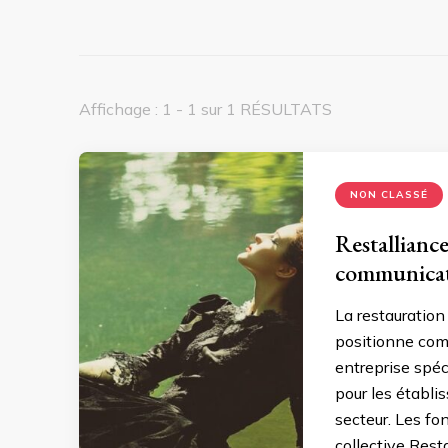
Affichage : 1 - 1 sur 1 RÉSULTATS
NON CLASSÉ
Restallianc
communicati
La restauration
positionne com
entreprise spéci
pour les établ
secteur. Les fo
collective Rest